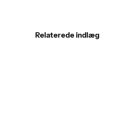
Relaterede indlæg
Tårnby Kommune viser vejen: Med