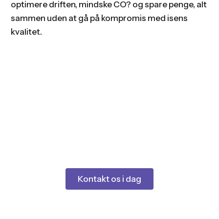
optimere driften, mindske CO? og spare penge, alt
sammen uden at gå på kompromis med isens
kvalitet.
Klar til bedre luft og sundere
bygninger?
Kontakt os i dag