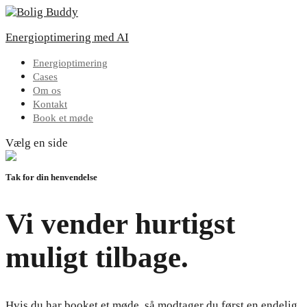
Energioptimering med AI
Energioptimering
Cases
Om os
Kontakt
Book et møde
Vælg en side
Tak for din henvendelse
Vi vender hurtigst
muligt tilbage.
Hvis du har booket et møde, så modtager du først en endelig